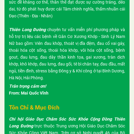
sức đề kháng cơ thể, thân thể đạt được sự cường tráng, dẻo
dai, từ đó phát huy được cái Tâm chính nghĩa, thấm nhuần cái
Đạo (Thiên - Địa - Nhân)
Thiên Long Đường
chuyên tư vấn miễn phí phương pháp và
hỗ trợ trị liệu các bệnh về Gân Cơ Xương Khớp - Sinh Lý Nam
Nữ bao gồm: Viên đau khớp, thoát vị đĩa đệm, đau cổ vai gáy,
thoái hóa cột sống, thoái hóa khớp, vôi hóa cột sống, bệnh
gout, đau lưng, đau dây thần kinh tọa, gai xương, tràn dịch
khớp, khô khớp, đau lưng, đau gối, tê bì chân tay, đau đầu, mất
ngủ, tiền đình, stress bằng Đông y & Khí công ở tại Bình Dương,
Hà Nội, Hải Phòng.
Trân trọng cảm ơn!
From: Mai Quốc Vĩnh
Tôn Chỉ & Mục Đích
Chi hội Giáo Dục Chăm Sóc Sức Khỏe Cộng Đồng Thiên
Long Đường
trực thuộc Trung ương Hội Giáo Dục Chăm Sóc
Sức Khỏe Cộng Việt Nam. Trên cơ sở Nghị quyết 46 của Bộ