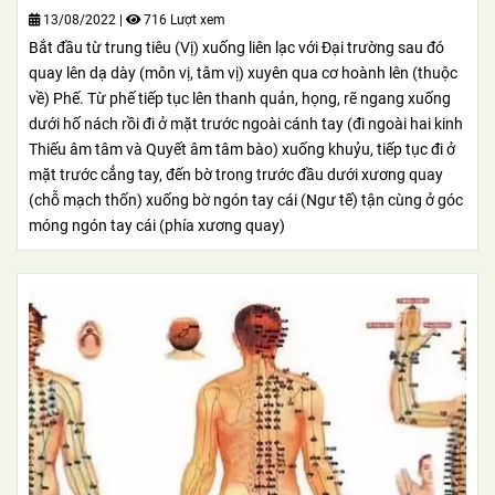
13/08/2022
|
716 Lượt xem
Bắt đầu từ trung tiêu (Vị) xuống liên lạc với Đại trường sau đó
quay lên dạ dày (môn vị, tâm vị) xuyên qua cơ hoành lên (thuộc
về) Phế. Từ phế tiếp tục lên thanh quản, họng, rẽ ngang xuống
dưới hố nách rồi đi ở mặt trước ngoài cánh tay (đi ngoài hai kinh
Thiếu âm tâm và Quyết âm tâm bào) xuống khuỷu, tiếp tục đi ở
mặt trước cẳng tay, đến bờ trong trước đầu dưới xương quay
(chỗ mạch thốn) xuống bờ ngón tay cái (Ngư tế) tận cùng ở góc
móng ngón tay cái (phía xương quay)