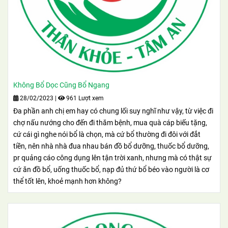
Không Bổ Dọc Cũng Bổ Ngang
28/02/2023
|
961 Lượt xem
Đa phần anh chị em hay có chung lối suy nghĩ như vậy, từ việc đi
chợ nấu nướng cho đến đi thăm bệnh, mua quà cáp biếu tặng,
cứ cái gì nghe nói bổ là chọn, mà cứ bổ thường đi đôi với đắt
tiền, nên nhà nhà đua nhau bán đồ bổ dưỡng, thuốc bổ dưỡng,
pr quảng cáo công dụng lên tận trời xanh, nhưng mà có thật sự
cứ ăn đồ bổ, uống thuốc bổ, nạp đủ thứ bổ béo vào người là cơ
thể tốt lên, khoẻ mạnh hơn không?