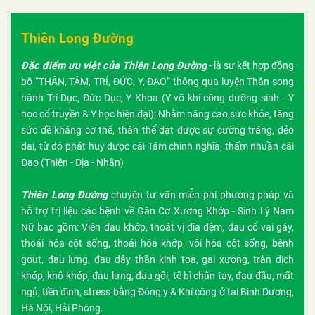
Thiên Long Đường
Đặc điểm ưu việt của Thiên Long Đường
- là sự kết hợp đồng
bộ “THÂN, TÂM, TRÍ, ĐỨC, Y, ĐẠO” thông qua luyện Thân song
hành Trí Dục, Đức Dục, Y Khoa (Y võ khí công dưỡng sinh - Y
học cổ truyền & Y học hiện đại); Nhằm nâng cao sức khỏe, tăng
sức đề kháng cơ thể, thân thể đạt được sự cường tráng, dẻo
dai, từ đó phát huy được cái Tâm chính nghĩa, thấm nhuần cái
Đạo (Thiên - Địa - Nhân)
Thiên Long Đường
chuyên tư vấn miễn phí phương pháp và
hỗ trợ trị liệu các bệnh về Gân Cơ Xương Khớp - Sinh Lý Nam
Nữ bao gồm: Viên đau khớp, thoát vị đĩa đệm, đau cổ vai gáy,
thoái hóa cột sống, thoái hóa khớp, vôi hóa cột sống, bệnh
gout, đau lưng, đau dây thần kinh tọa, gai xương, tràn dịch
khớp, khô khớp, đau lưng, đau gối, tê bì chân tay, đau đầu, mất
ngủ, tiền đình, stress bằng Đông y & Khí công ở tại Bình Dương,
Hà Nội, Hải Phòng.