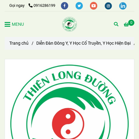
Gọi ngay
0916286199
0
MENU
Trang chủ
/
Diễn Đàn Đông Y, Y Học Cổ Truyền, Y Học Hiện Đại
/