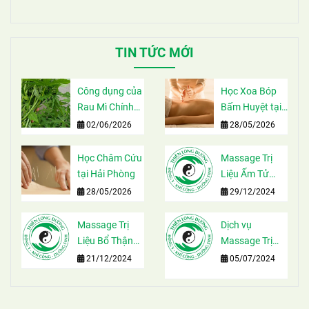
TIN TỨC MỚI
Công dụng của
Học Xoa Bóp
Rau Mì Chính
Bấm Huyệt tại
theo Y Học
Hải Phòng
02/06/2026
28/05/2026
Học Châm Cứu
Massage Trị
tại Hải Phòng
Liệu Ấm Tử
Cung tại Hải
28/05/2026
29/12/2024
Phòng
Massage Trị
Dịch vụ
Liệu Bổ Thận
Massage Trị
Ích Khí ở Hải
Liệu tại Hải
21/12/2024
05/07/2024
Phòng
Phòng